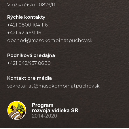
Vložka číslo: 10829/R
Rýchle kontakty
+421 0800 104 116
+421 42 4631 161
obchod@masokombinatpuchov.sk
Podniková predajňa
+421 042/437 86 30
Kontakt pre média
sekretariat@masokombinatpuchov.sk