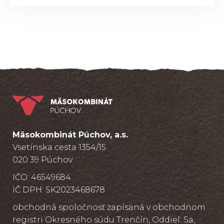
Mäsokombinát Púchov, a.s.
Vsetínska cesta 1354/15
020 39 Púchov
IČO: 46549684
IČ DPH: SK2023468678
obchodná spoločnosť zapísaná v obchodnom
registri Okresného súdu Trenčín, Oddiel: Sa,